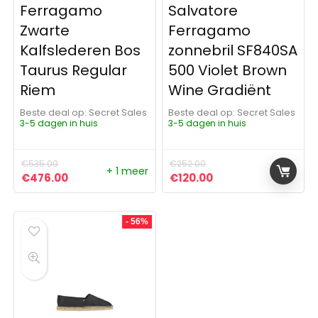
Ferragamo
Salvatore
Zwarte
Ferragamo
Kalfslederen Bos
zonnebril SF840SA
Taurus Regular
500 Violet Brown
Riem
Wine Gradiënt
Beste deal op:
Secret Sales
Beste deal op:
Secret Sales
3-5 dagen in huis
3-5 dagen in huis
€
535.00
€
252.00
+ 1 meer
Oorspronkelijke prijs was: €535.00.
Huidige prijs is: €476.00.
Oorspronkelijke prijs was:
Huidige prijs is: €1
€
476.00
€
120.00
- 56%