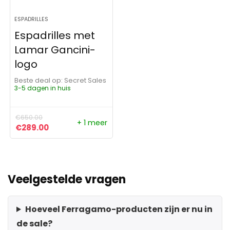
ESPADRILLES
Espadrilles met
Lamar Gancini-
logo
Beste deal op:
Secret Sales
3-5 dagen in huis
€
650.00
+ 1 meer
Oorspronkelijke prijs was: €650.00.
Huidige prijs is: €289.00.
€
289.00
Veelgestelde vragen
Hoeveel Ferragamo-producten zijn er nu in
de sale?