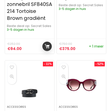
zonnebril SF840SA
Beste deal op:
Secret Sales
3-5 dagen in huis
214 Tortoise
Brown gradiënt
Beste deal op:
Secret Sales
3-5 dagen in huis
€
252.00
€
750.00
+ 1 meer
Oorspronkelijke prijs was: €252.00.
Huidige prijs is: €94.00.
Oorspronkelijke prijs was:
Huidige prijs is: €
€
94.00
€
375.00
- 11%
- 52%
ACCESSOIRES
ACCESSOIRES