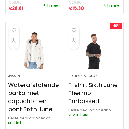
€
59.90
€
29.90
+ 1 meer
+ 1 meer
Oorspronkelijke prijs was: €59.90.
Huidige prijs is: €28.61.
Oorspronkelijke prijs was:
Huidige prijs is: €15
€
28.61
€
15.30
- 49%
JASSEN
T-SHIRTS & POLO'S
Waterafstotende
T-shirt Sixth June
parka met
Thermo
capuchon en
Embossed
bont Sixth June
Beste deal op:
Sneakin
snel in huis
Beste deal op:
Sneakin
snel in huis