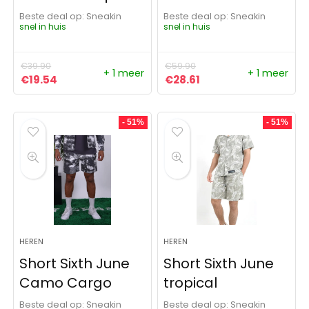
Beste deal op:
Sneakin
Beste deal op:
Sneakin
snel in huis
snel in huis
€
39.90
€
59.90
+ 1 meer
+ 1 meer
Oorspronkelijke prijs was: €39.90.
Huidige prijs is: €19.54.
Oorspronkelijke prijs was:
Huidige prijs is: €28.
€
19.54
€
28.61
- 51%
- 51%
HEREN
HEREN
Short Sixth June
Short Sixth June
Camo Cargo
tropical
Beste deal op:
Sneakin
Beste deal op:
Sneakin