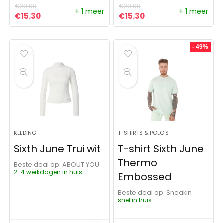
€
29.90
€
29.90
+ 1 meer
+ 1 meer
Oorspronkelijke prijs was: €29.90.
Huidige prijs is: €15.30.
Oorspronkelijke prijs was:
Huidige prijs is: €15
€
15.30
€
15.30
- 49%
KLEDING
T-SHIRTS & POLO'S
Sixth June Trui wit
T-shirt Sixth June
Thermo
Beste deal op:
ABOUT YOU
2-4 werkdagen in huis
Embossed
Beste deal op:
Sneakin
snel in huis