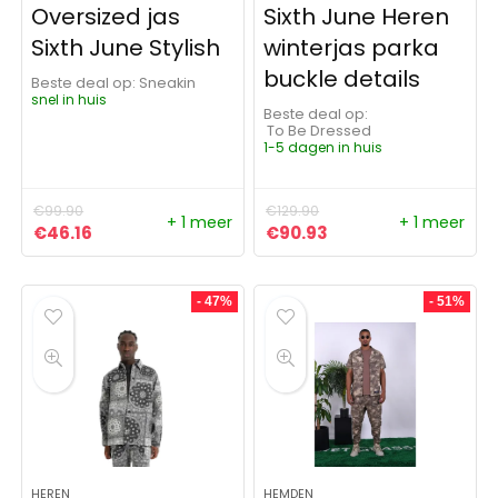
Oversized jas
Sixth June Heren
Sixth June Stylish
winterjas parka
buckle details
Beste deal op:
Sneakin
snel in huis
Beste deal op:
To Be Dressed
1-5 dagen in huis
€
99.90
€
129.90
+ 1 meer
+ 1 meer
Oorspronkelijke prijs was: €99.90.
Huidige prijs is: €46.16.
Oorspronkelijke prijs was:
Huidige prijs is: €9
€
46.16
€
90.93
- 47%
- 51%
HEREN
HEMDEN