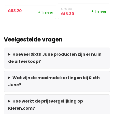
€
29.90
€
88.20
+ 1 meer
+ 1 meer
Oorspronkelijke prijs was:
Huidige prijs is: €15
€
15.30
Veelgestelde vragen
Hoeveel Sixth June producten zijn er nu in
de uitverkoop?
Wat zijn de maximale kortingen bij Sixth
June?
Hoe werkt de prijsvergelijking op
Kleren.com?