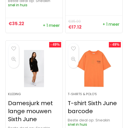
Beste deal op:
Sneakin
snel in huis
€
35.00
€
35.22
+ 1 meer
+ 1 meer
Oorspronkelijke prijs was:
Huidige prijs is: €17.1
€
17.12
- 49%
- 49%
KLEDING
T-SHIRTS & POLO'S
Damesjurk met
T-shirt Sixth June
lange mouwen
barcode
Sixth June
Beste deal op:
Sneakin
snel in huis