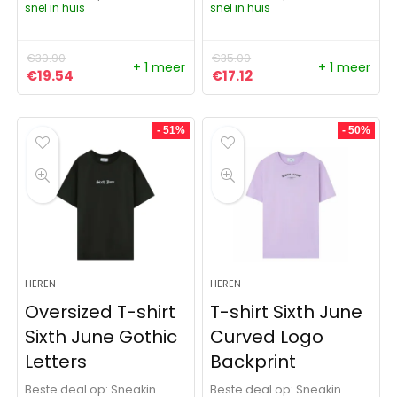
snel in huis
snel in huis
€
39.90
€
35.00
+ 1 meer
+ 1 meer
Oorspronkelijke prijs was: €39.90.
Huidige prijs is: €19.54.
Oorspronkelijke prijs was:
Huidige prijs is: €17.1
€
19.54
€
17.12
- 51%
- 50%
HEREN
HEREN
Oversized T-shirt
T-shirt Sixth June
Sixth June Gothic
Curved Logo
Letters
Backprint
Beste deal op:
Sneakin
Beste deal op:
Sneakin