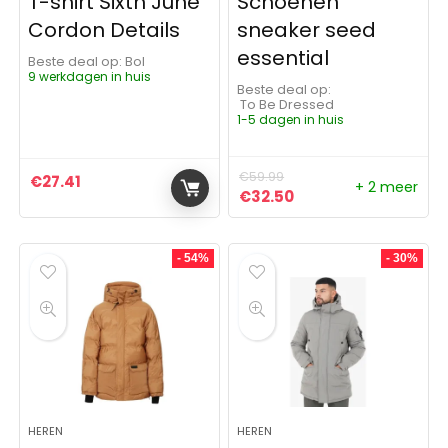
T-shirt Sixth June
Schoenen
Cordon Details
sneaker seed
essential
Beste deal op:
Bol
9 werkdagen in huis
Beste deal op:
To Be Dressed
1-5 dagen in huis
€
59.99
€
27.41
+ 2 meer
Oorspronkelijke prijs was:
Huidige prijs is: €32
€
32.50
- 54%
- 30%
HEREN
HEREN