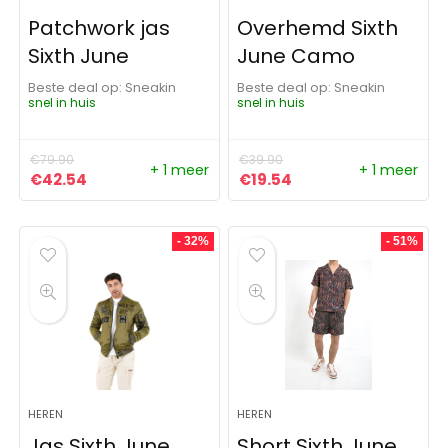
Patchwork jas
Overhemd Sixth
Sixth June
June Camo
Beste deal op:
Sneakin
Beste deal op:
Sneakin
snel in huis
snel in huis
€
79.90
€
39.90
+ 1 meer
+ 1 meer
Oorspronkelijke prijs was: €79.90.
Huidige prijs is: €42.54.
Oorspronkelijke prijs was:
Huidige prijs is: €19
€
42.54
€
19.54
- 32%
- 51%
HEREN
HEREN
Jas Sixth June
Short Sixth June