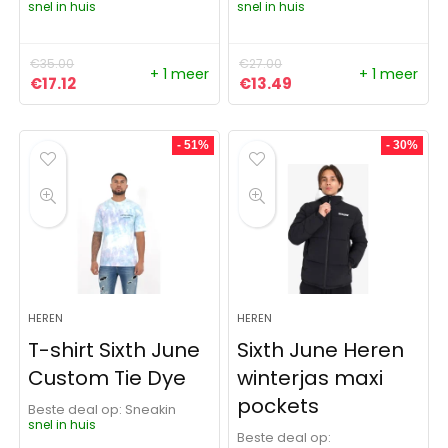
snel in huis
snel in huis
€
35.00
€
27.00
+ 1 meer
+ 1 meer
Oorspronkelijke prijs was: €35.00.
Huidige prijs is: €17.12.
Oorspronkelijke prijs was:
Huidige prijs is: €13
€
17.12
€
13.49
- 51%
- 30%
HEREN
HEREN
T-shirt Sixth June
Sixth June Heren
Custom Tie Dye
winterjas maxi
pockets
Beste deal op:
Sneakin
snel in huis
Beste deal op: