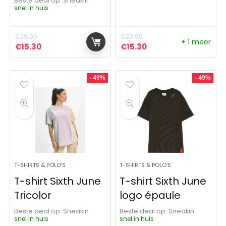
Beste deal op:
Sneakin
snel in huis
€
29.90
€
29.90
+ 1 meer
Oorspronkelijke prijs was: €29.90.
Huidige prijs is: €15.30.
Oorspronkelijke prijs was:
Huidige prijs is: €15
€
15.30
€
15.30
- 49%
- 49%
T-SHIRTS & POLO'S
T-SHIRTS & POLO'S
T-shirt Sixth June
T-shirt Sixth June
Tricolor
logo épaule
Beste deal op:
Sneakin
Beste deal op:
Sneakin
snel in huis
snel in huis