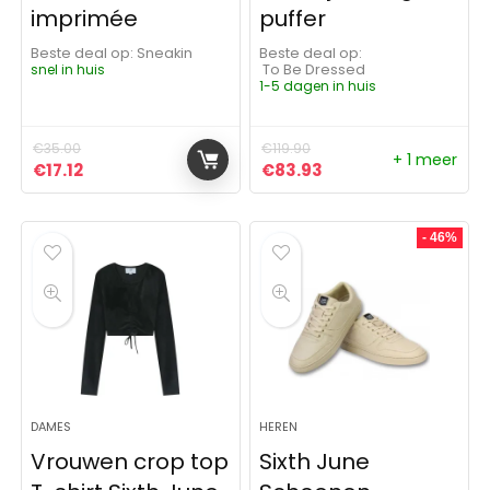
imprimée
puffer
Beste deal op:
Sneakin
Beste deal op:
snel in huis
To Be Dressed
1-5 dagen in huis
€
35.00
€
119.90
+ 1 meer
Oorspronkelijke prijs was: €35.00.
Huidige prijs is: €17.12.
Oorspronkelijke prijs was: 
Huidige prijs is: €8
€
17.12
€
83.93
- 46%
DAMES
HEREN
Vrouwen crop top
Sixth June