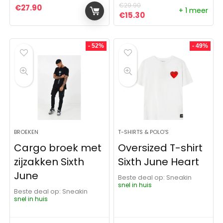
€
29.90
€
27.90
+ 1 meer
Oorspronkelijke prijs was:
Huidige prijs is: €15
€
15.30
- 52%
- 49%
BROEKEN
T-SHIRTS & POLO'S
Cargo broek met
Oversized T-shirt
zijzakken Sixth
Sixth June Heart
June
Beste deal op:
Sneakin
snel in huis
Beste deal op:
Sneakin
snel in huis