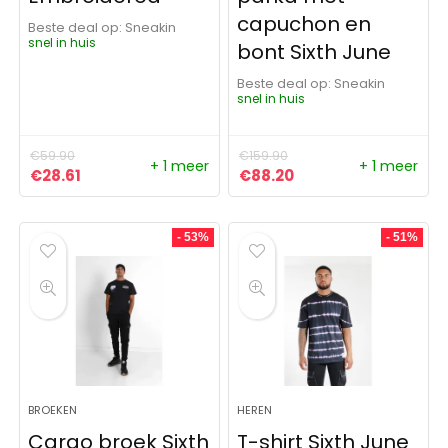
capuchon en
Beste deal op:
Sneakin
snel in huis
bont Sixth June
Beste deal op:
Sneakin
snel in huis
€
59.90
€
159.90
+ 1 meer
+ 1 meer
Oorspronkelijke prijs was: €59.90.
Huidige prijs is: €28.61.
Oorspronkelijke prijs was:
Huidige prijs is: €88
€
28.61
€
88.20
- 53%
- 51%
BROEKEN
HEREN
Cargo broek Sixth
T-shirt Sixth June