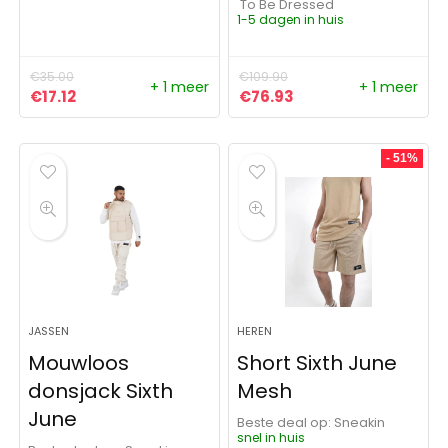
To Be Dressed
1-5 dagen in huis
€
35.00
€
109.90
+ 1 meer
+ 1 meer
Oorspronkelijke prijs was: €35.00.
Huidige prijs is: €17.12.
Oorspronkelijke prijs was:
Huidige prijs is: €76
€
17.12
€
76.93
- 51%
JASSEN
HEREN
Mouwloos
Short Sixth June
donsjack Sixth
Mesh
June
Beste deal op:
Sneakin
snel in huis