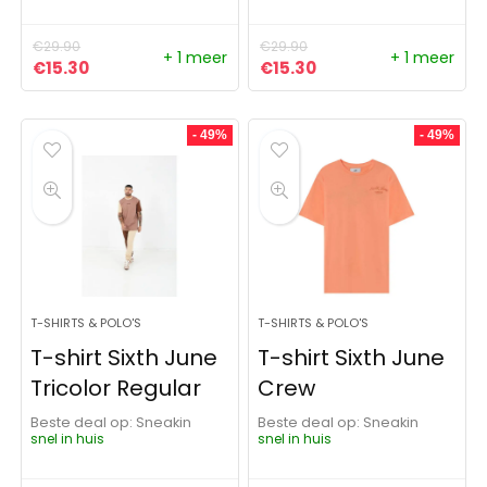
€
29.90
€
29.90
+ 1 meer
+ 1 meer
Oorspronkelijke prijs was: €29.90.
Huidige prijs is: €15.30.
Oorspronkelijke prijs was:
Huidige prijs is: €15
€
15.30
€
15.30
- 49%
- 49%
T-SHIRTS & POLO'S
T-SHIRTS & POLO'S
T-shirt Sixth June
T-shirt Sixth June
Tricolor Regular
Crew
Beste deal op:
Sneakin
Beste deal op:
Sneakin
snel in huis
snel in huis