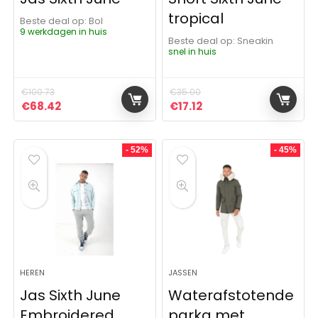
tropical
Beste deal op:
Bol
9 werkdagen in huis
Beste deal op:
Sneakin
snel in huis
€
100.73
€
35.00
Oorspronkelijke prijs was: €100.73.
Huidige prijs is: €68.42.
Oorspronkelijke prijs was:
Huidige prijs is: €17.1
€
68.42
€
17.12
- 52%
- 45%
HEREN
JASSEN
Jas Sixth June
Waterafstotende
Embroidered
parka met