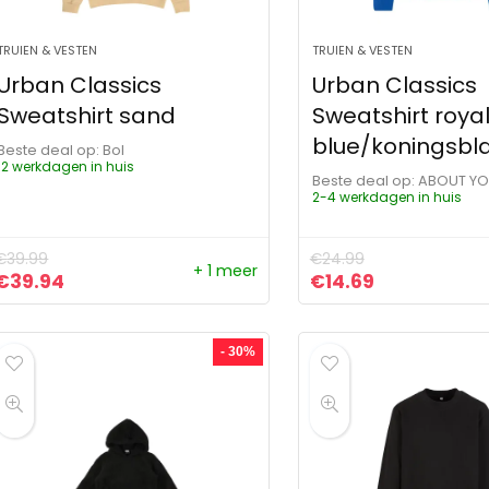
TRUIEN & VESTEN
TRUIEN & VESTEN
Urban Classics
Urban Classics
Sweatshirt sand
Sweatshirt roya
blue/koningsbl
Beste deal op:
Bol
12 werkdagen in huis
Beste deal op:
ABOUT Y
2-4 werkdagen in huis
€
39.99
€
24.99
+ 1 meer
Oorspronkelijke prijs was: €39.99.
Huidige prijs is: €39.94.
Oorspronkelijke pr
Huidige prijs
€
39.94
€
14.69
- 30%