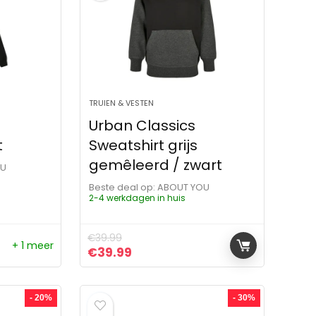
TRUIEN & VESTEN
Urban Classics
t
Sweatshirt grijs
gemêleerd / zwart
OU
Beste deal op:
ABOUT YOU
2-4 werkdagen in huis
€
39.99
+ 1 meer
ijs was: €49.99.
 is: €31.87.
Oorspronkelijke prijs was: €39.99.
Huidige prijs is: €39.99.
€
39.99
- 20%
- 30%