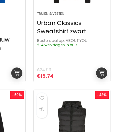
TRUIEN & VESTEN
Urban Classics
l
Sweatshirt zwart
auw
Beste deal op:
ABOUT YOU
2-4 werkdagen in huis
OU
€
24.99
ijs was: €24.99.
 is: €14.69.
Oorspronkelijke prijs was: €24.99.
Huidige prijs is: €15.74.
€
15.74
- 50%
- 42%