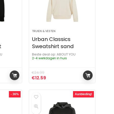
TRUIEN & VESTEN
Urban Classics
t
Sweatshirt sand
OU
Beste deal op:
ABOUT YOU
2-4 werkdagen in huis
€
24.99
ijs was: €23.99.
s is: €39.99.
Oorspronkelijke prijs was: €24.99.
Huidige prijs is: €12.59.
€
12.59
- 36%
Aanbieding!