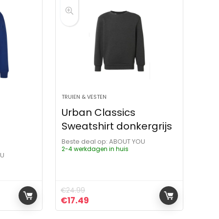
TRUIEN & VESTEN
Urban Classics
Sweatshirt donkergrijs
Beste deal op:
ABOUT YOU
2-4 werkdagen in huis
OU
€
24.99
ijs was: €39.99.
 is: €31.99.
Oorspronkelijke prijs was: €24.99.
Huidige prijs is: €17.49.
€
17.49