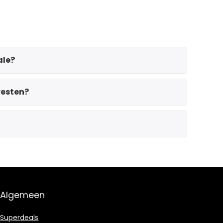
ale?
vesten?
Algemeen
Superdeals