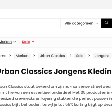
Alle categorieën
Merken
Sale
ome
Merken
Urban Classics
Sale
Jongens
rban Classics Jongens Kledin
ban Classics staat bekend om zijn no-nonsense streetwear b
rmt hiervan een essentieel onderdeel. Met 35 producten in d
ersized crewnecks en layering stukken die perfect passen in
assics blijft behouden, terwijl je tot 55% korting krijgt op 