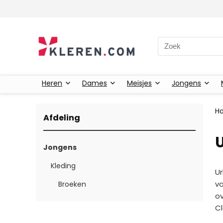
Zoeken naar:
Heren
Dames
Meisjes
Jongens
H
Afdeling
U
Jongens
Kleding
Ur
vo
Broeken
ov
Cl