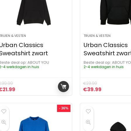
TRUIEN & VESTEN
TRUIEN & VESTEN
Urban Classics
Urban Classics
Sweatshirt zwart
Sweatshirt zwar
Beste deal op:
ABOUT YOU
Beste deal op:
ABOUT Y
2-4 werkdagen in huis
2-4 werkdagen in huis
€
39.99
€
23.99
Oorspronkelijke prijs was: €39.99.
Huidige prijs is: €21.99.
Oorspronkelijke pr
Huidige prij
€
21.99
€
39.99
- 36%