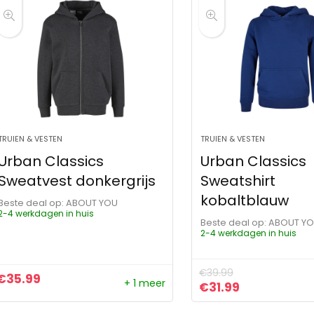
TRUIEN & VESTEN
TRUIEN & VESTEN
Urban Classics
Urban Classics
Sweatvest donkergrijs
Sweatshirt
kobaltblauw
Beste deal op:
ABOUT YOU
2-4 werkdagen in huis
Beste deal op:
ABOUT Y
2-4 werkdagen in huis
€
39.99
€
35.99
+ 1 meer
Oorspronkelijke pr
Huidige prijs
€
31.99