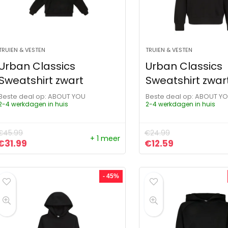
TRUIEN & VESTEN
TRUIEN & VESTEN
Urban Classics
Urban Classics
Sweatshirt zwart
Sweatshirt zwar
Beste deal op:
ABOUT YOU
Beste deal op:
ABOUT Y
2-4 werkdagen in huis
2-4 werkdagen in huis
€
45.99
€
24.99
+ 1 meer
Oorspronkelijke prijs was: €45.99.
Huidige prijs is: €31.99.
Oorspronkelijke pr
Huidige prijs
€
31.99
€
12.59
- 45%