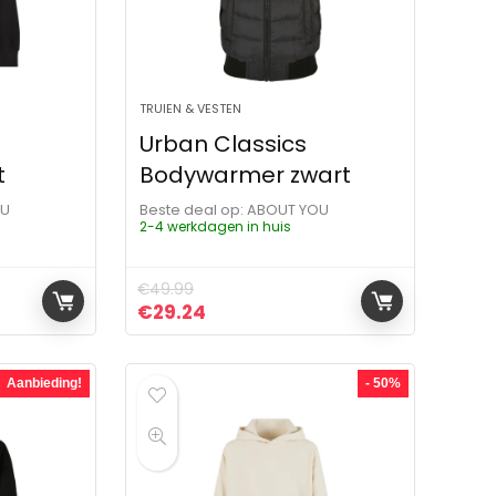
TRUIEN & VESTEN
Urban Classics
t
Bodywarmer zwart
OU
Beste deal op:
ABOUT YOU
2-4 werkdagen in huis
€
49.99
ijs was: €24.99.
 is: €12.59.
Oorspronkelijke prijs was: €49.99.
Huidige prijs is: €29.24.
€
29.24
Aanbieding!
- 50%