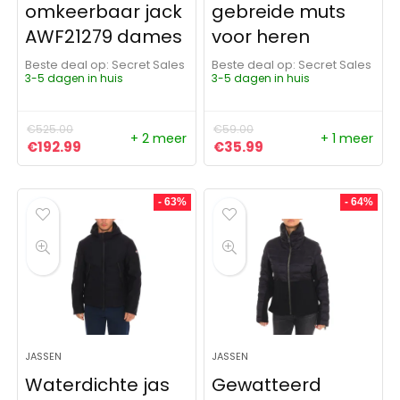
omkeerbaar jack
gebreide muts
AWF21279 dames
voor heren
Beste deal op:
Secret Sales
Beste deal op:
Secret Sales
3-5 dagen in huis
3-5 dagen in huis
€
525.00
€
59.00
+ 2 meer
+ 1 meer
Oorspronkelijke prijs was: €525.00.
Huidige prijs is: €192.99.
Oorspronkelijke prijs was:
Huidige prijs is: €3
€
192.99
€
35.99
- 63%
- 64%
JASSEN
JASSEN
Waterdichte jas
Gewatteerd