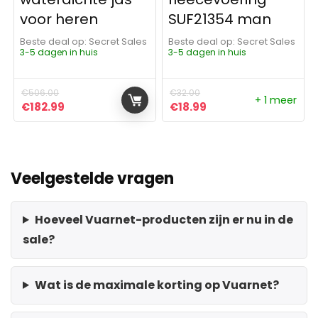
voor heren
SUF21354 man
Beste deal op:
Secret Sales
Beste deal op:
Secret Sales
3-5 dagen in huis
3-5 dagen in huis
€
506.00
€
32.00
+ 1 meer
Oorspronkelijke prijs was: €506.00.
Huidige prijs is: €182.99.
Oorspronkelijke prijs was:
Huidige prijs is: €18
€
182.99
€
18.99
Veelgestelde vragen
Hoeveel Vuarnet-producten zijn er nu in de
sale?
Wat is de maximale korting op Vuarnet?