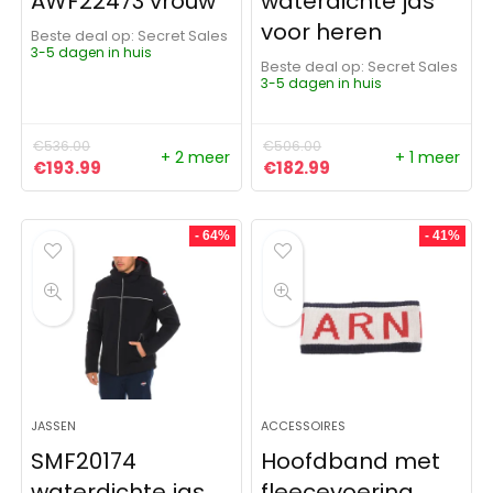
AWF22473 vrouw
waterdichte jas
voor heren
Beste deal op:
Secret Sales
3-5 dagen in huis
Beste deal op:
Secret Sales
3-5 dagen in huis
€
536.00
€
506.00
+ 2 meer
+ 1 meer
Oorspronkelijke prijs was: €536.00.
Huidige prijs is: €193.99.
Oorspronkelijke prijs was:
Huidige prijs is: €1
€
193.99
€
182.99
- 64%
- 41%
JASSEN
ACCESSOIRES
SMF20174
Hoofdband met
waterdichte jas
fleecevoering