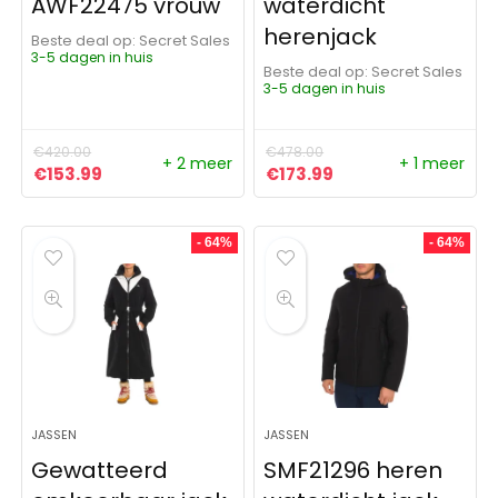
AWF22475 vrouw
waterdicht
herenjack
Beste deal op:
Secret Sales
3-5 dagen in huis
Beste deal op:
Secret Sales
3-5 dagen in huis
€
420.00
€
478.00
+ 2 meer
+ 1 meer
Oorspronkelijke prijs was: €420.00.
Huidige prijs is: €153.99.
Oorspronkelijke prijs was:
Huidige prijs is: €1
€
153.99
€
173.99
- 64%
- 64%
JASSEN
JASSEN
Gewatteerd
SMF21296 heren