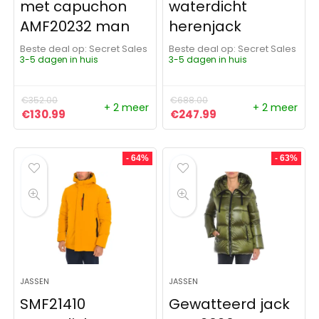
met capuchon
waterdicht
AMF20232 man
herenjack
Beste deal op:
Secret Sales
Beste deal op:
Secret Sales
3-5 dagen in huis
3-5 dagen in huis
€
352.00
€
688.00
+ 2 meer
+ 2 meer
Oorspronkelijke prijs was: €352.00.
Huidige prijs is: €130.99.
Oorspronkelijke prijs was:
Huidige prijs is: €
€
130.99
€
247.99
- 64%
- 63%
JASSEN
JASSEN
SMF21410
Gewatteerd jack