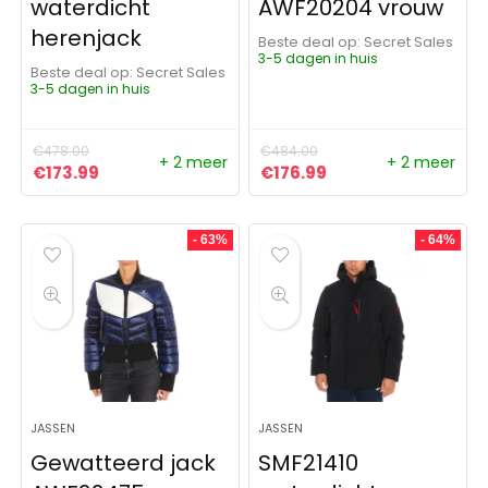
waterdicht
AWF20204 vrouw
herenjack
Beste deal op:
Secret Sales
3-5 dagen in huis
Beste deal op:
Secret Sales
3-5 dagen in huis
€
478.00
€
484.00
+ 2 meer
+ 2 meer
Oorspronkelijke prijs was: €478.00.
Huidige prijs is: €173.99.
Oorspronkelijke prijs was:
Huidige prijs is: €1
€
173.99
€
176.99
- 63%
- 64%
JASSEN
JASSEN
Gewatteerd jack
SMF21410