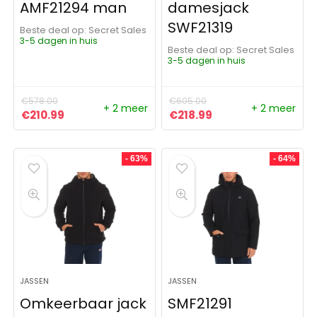
AMF21294 man
damesjack
SWF21319
Beste deal op:
Secret Sales
3-5 dagen in huis
Beste deal op:
Secret Sales
3-5 dagen in huis
€
578.00
€
605.00
+ 2 meer
+ 2 meer
Oorspronkelijke prijs was: €578.00.
Huidige prijs is: €210.99.
Oorspronkelijke prijs was:
Huidige prijs is: €2
€
210.99
€
218.99
- 63%
- 64%
JASSEN
JASSEN
Omkeerbaar jack
SMF21291