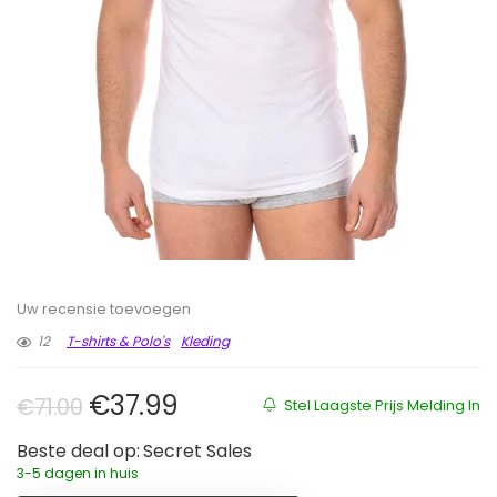
Uw recensie toevoegen
12
T-shirts & Polo's
Kleding
Oorspronkelijke prijs was: €71.00.
Huidige prijs is: €37.99.
€
37.99
€
71.00
Stel Laagste Prijs Melding In
Beste deal op:
Secret Sales
3-5 dagen in huis