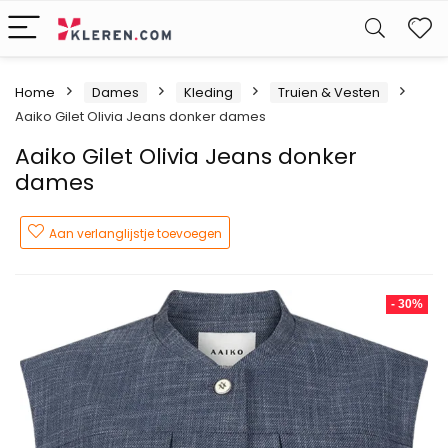
W
Home
Dames
Kleding
Truien & Vesten
Aaiko Gilet Olivia Jeans donker dames
Aaiko Gilet Olivia Jeans donker
dames
Aan verlanglijstje toevoegen
- 30%