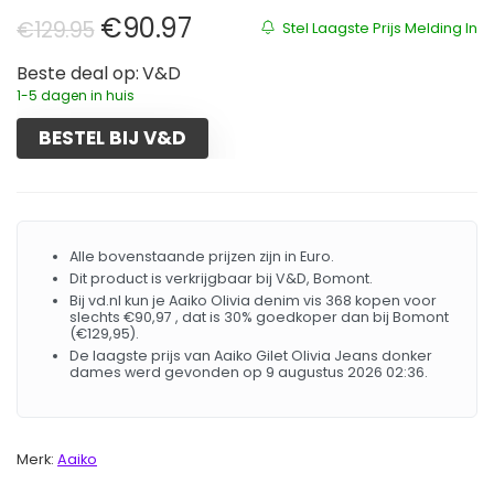
Oorspronkelijke prijs was: €129.
Huidige prijs is: €90.97.
€
90.97
€
129.95
Stel Laagste Prijs Melding In
Beste deal op:
V&D
1-5 dagen in huis
BESTEL BIJ V&D
Alle bovenstaande prijzen zijn in Euro.
Dit product is verkrijgbaar bij V&D, Bomont.
Bij vd.nl kun je Aaiko Olivia denim vis 368 kopen voor
slechts €90,97 , dat is 30% goedkoper dan bij Bomont
(€129,95).
De laagste prijs van Aaiko Gilet Olivia Jeans donker
dames werd gevonden op 9 augustus 2026 02:36.
Merk:
Aaiko