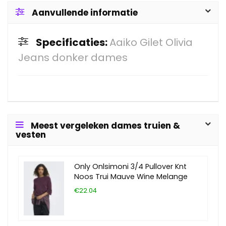
Aanvullende informatie
Specificaties:
Aaiko Gilet Olivia
Jeans donker dames
Meest vergeleken dames truien &
vesten
Only Onlsimoni 3/4 Pullover Knt
Noos Trui Mauve Wine Melange
€22.04