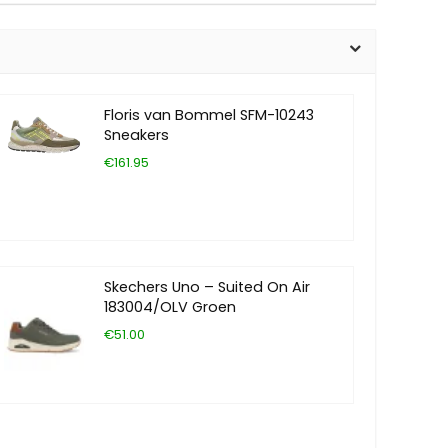
Floris van Bommel SFM-10243
Sneakers
€161.95
Skechers Uno – Suited On Air
183004/OLV Groen
€51.00