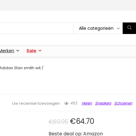
Alle categorieën
Merken
Sale
Adidas Stan smith wit /
452
Heren
Sneakers
Schoenen
Uw recensie toevoegen
Oorspronkelijke pri
Huidige prijs
€
64.70
€
69.95
Beste deal op:
Amazon