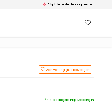
Altijd de beste deals op een rij
Wishlis
Aan verlanglijstje toevoegen
js was: €69.95.
 is: €64.70.
Stel Laagste Prijs Melding In