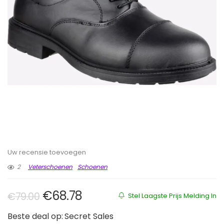
Uw recensie toevoegen
2
Veterschoenen
Schoenen
Oorspronkelijke prijs was: €79.00
Huidige prijs is: €68.78.
€
68.78
€
79.00
Stel Laagste Prijs Melding In
Beste deal op:
Secret Sales