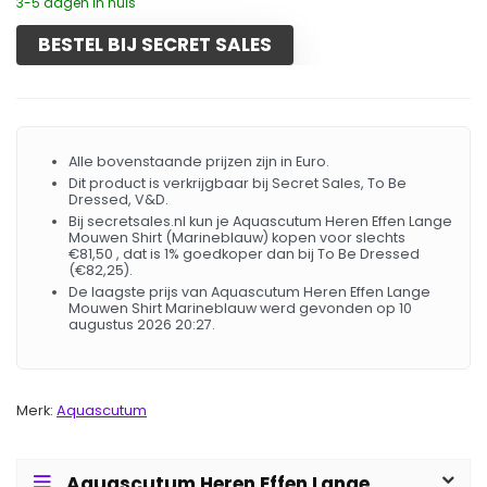
3-5 dagen in huis
BESTEL BIJ SECRET SALES
Alle bovenstaande prijzen zijn in Euro.
Dit product is verkrijgbaar bij Secret Sales, To Be
Dressed, V&D.
Bij secretsales.nl kun je Aquascutum Heren Effen Lange
Mouwen Shirt (Marineblauw) kopen voor slechts
€81,50 , dat is 1% goedkoper dan bij To Be Dressed
(€82,25).
De laagste prijs van Aquascutum Heren Effen Lange
Mouwen Shirt Marineblauw werd gevonden op 10
augustus 2026 20:27.
Merk:
Aquascutum
Aquascutum Heren Effen Lange