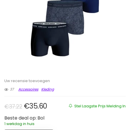
Uw recensie toevoegen
37
Accessoires
Kleding
Oorspronkelijke prijs was: €37.22.
Huidige prijs is: €35.60.
€
35.60
€
37.22
Stel Laagste Prijs Melding In
Beste deal op:
Bol
1 werkdag in huis