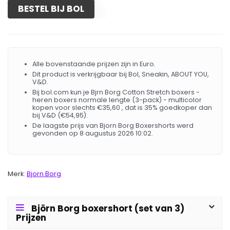
BESTEL BIJ BOL
Alle bovenstaande prijzen zijn in Euro.
Dit product is verkrijgbaar bij Bol, Sneakin, ABOUT YOU,
V&D.
Bij bol.com kun je Bjrn Borg Cotton Stretch boxers -
heren boxers normale lengte (3-pack) - multicolor
kopen voor slechts €35,60 , dat is 35% goedkoper dan
bij V&D (€54,95).
De laagste prijs van Bjorn Borg Boxershorts werd
gevonden op 8 augustus 2026 10:02.
Merk:
Bjorn Borg
Björn Borg boxershort (set van 3)
Prijzen