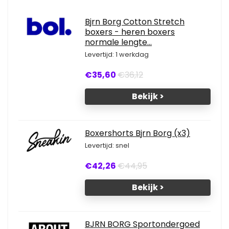
Bjrn Borg Cotton Stretch
boxers - heren boxers
normale lengte...
Levertijd: 1 werkdag
€35,60
€36,12
Bekijk >
Boxershorts Bjrn Borg (x3)
Levertijd: snel
€42,26
€44,95
Bekijk >
BJRN BORG Sportondergoed