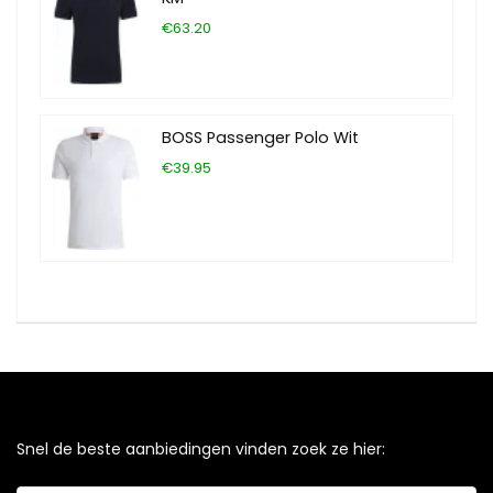
€63.20
BOSS Passenger Polo Wit
€39.95
Snel de beste aanbiedingen vinden zoek ze hier: