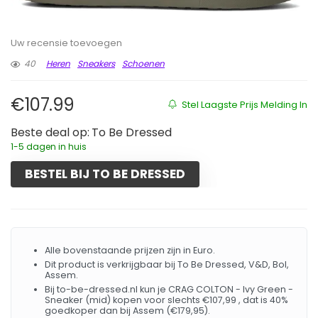
Uw recensie toevoegen
40
Heren
Sneakers
Schoenen
€
107.99
Stel Laagste Prijs Melding In
Beste deal op:
To Be Dressed
1-5 dagen in huis
BESTEL BIJ TO BE DRESSED
Alle bovenstaande prijzen zijn in Euro.
Dit product is verkrijgbaar bij To Be Dressed, V&D, Bol,
Assem.
Bij to-be-dressed.nl kun je CRAG COLTON - Ivy Green -
Sneaker (mid) kopen voor slechts €107,99 , dat is 40%
goedkoper dan bij Assem (€179,95).