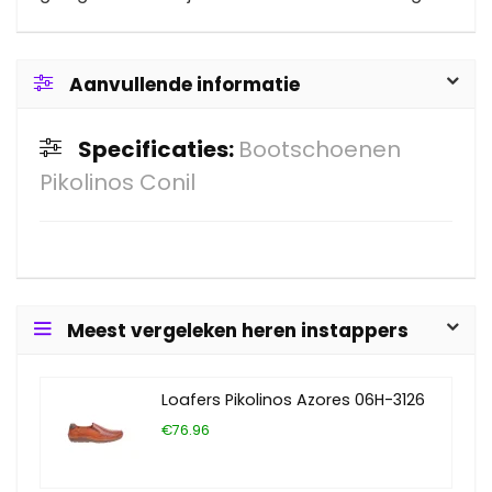
Aanvullende informatie
Specificaties:
Bootschoenen
Pikolinos Conil
Meest vergeleken heren instappers
Loafers Pikolinos Azores 06H-3126
€76.96