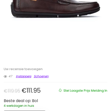
Uw recensie toevoegen
47
Instappers
Schoenen
Oorspronkelijke prijs was: €119.9
Huidige prijs is: €111.95.
€
111.95
€
119.95
Stel Laagste Prijs Melding In
Beste deal op:
Bol
4 werkdagen in huis