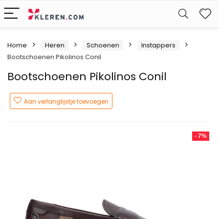
W
Home
Heren
Schoenen
Instappers
Bootschoenen Pikolinos Conil
Bootschoenen Pikolinos Conil
Aan verlanglijstje toevoegen
- 7%