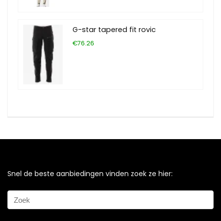
G-star tapered fit rovic
€76.26
Snel de beste aanbiedingen vinden zoek ze hier: