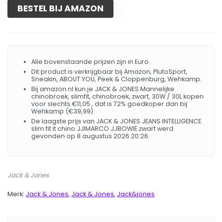
BESTEL BIJ AMAZON
Alle bovenstaande prijzen zijn in Euro.
Dit product is verkrijgbaar bij Amazon, PlutoSport,
Sneakin, ABOUT YOU, Peek & Cloppenburg, Wehkamp.
Bij amazon.nl kun je JACK & JONES Mannelijke
chinobroek, slimfit, chinobroek, zwart, 30W / 30L kopen
voor slechts €11,05 , dat is 72% goedkoper dan bij
Wehkamp (€39,99).
De laagste prijs van JACK & JONES JEANS INTELLIGENCE
slim fit it chino JJIMARCO JJBOWIE zwart werd
gevonden op 8 augustus 2026 20:26.
Jack & Jones
Merk:
Jack & Jones
,
Jack & Jones
,
Jack&jones