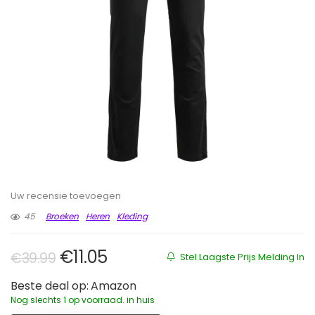
Uw recensie toevoegen
45
Broeken
Heren
Kleding
Oorspronkelijke prijs was: €39.9
Huidige prijs is: €11.05.
€
11.05
€
39.99
Stel Laagste Prijs Melding In
Beste deal op:
Amazon
Nog slechts 1 op voorraad. in huis