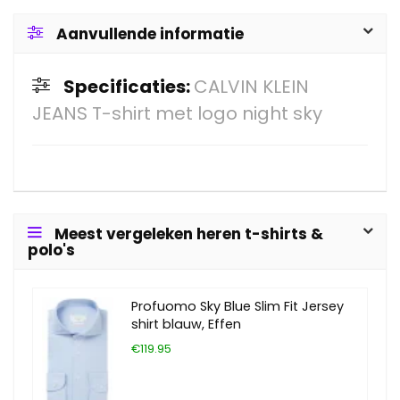
Aanvullende informatie
Specificaties:
CALVIN KLEIN
JEANS T-shirt met logo night sky
Meest vergeleken heren t-shirts &
polo's
Profuomo Sky Blue Slim Fit Jersey
shirt blauw, Effen
€119.95