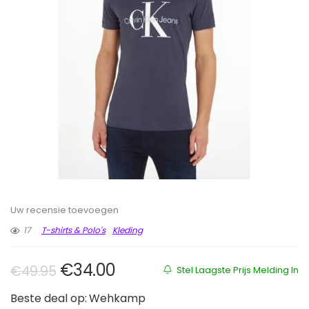
Uw recensie toevoegen
17
T-shirts & Polo's
Kleding
Oorspronkelijke prijs was: €49.9
Huidige prijs is: €34.00.
€
34.00
€
49.95
Stel Laagste Prijs Melding In
Beste deal op:
Wehkamp