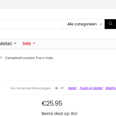
Alle categorieën
Merken
Sale
Campbell London Trui v-hals
40
Heren
Truien & Vesten
Kledin
Uw recensie toevoegen
€
25.95
Beste deal op:
Bol