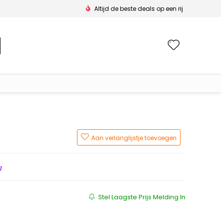
Altijd de beste deals op een rij
Wishlis
Aan verlanglijstje toevoegen
g
Stel Laagste Prijs Melding In