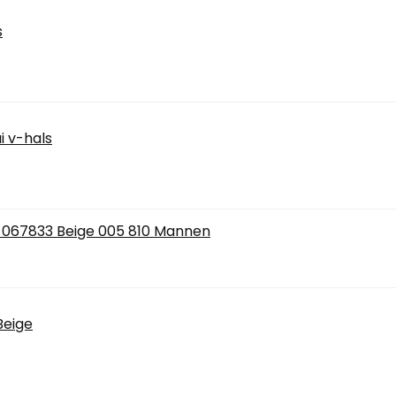
s
i v-hals
 V 067833 Beige 005 810 Mannen
Beige