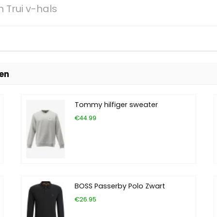
Trui v-hals
ten
Tommy hilfiger sweater
€44.99
BOSS Passerby Polo Zwart
€26.95