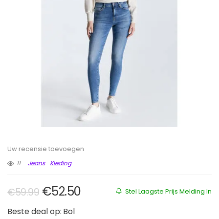
Uw recensie toevoegen
11
Jeans
Kleding
Oorspronkelijke prijs was: €59.9
Huidige prijs is: €52.50.
€
52.50
€
59.99
Stel Laagste Prijs Melding In
Beste deal op:
Bol