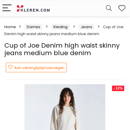
W
Home
Dames
Kleding
Jeans
Cup of Joe
Denim high waist skinny jeans medium blue denim
Cup of Joe Denim high waist skinny
jeans medium blue denim
Aan verlanglijstje toevoegen
- 12%