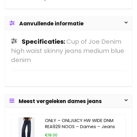
Aanvullende informatie
Specificaties:
Cup of Joe Denim
high waist skinny jeans medium blue
denim
Meest vergeleken dames jeans
ONLY – ONLJUICY HW WIDE DNM
REA929 NOOS – Dames – Jeans
€18.00