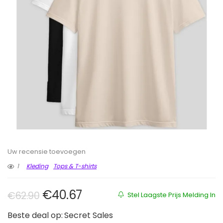
Uw recensie toevoegen
1
Kleding
Tops & T-shirts
Oorspronkelijke prijs was: €62.90
Huidige prijs is: €40.67.
€
40.67
€
62.90
Stel Laagste Prijs Melding In
Beste deal op:
Secret Sales