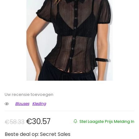
Uw recensie toevoegen
Blouses
Kleding
Oorspronkelijke prijs was: €58.33
Huidige prijs is: €30.57.
€
30.57
€
58.33
Stel Laagste Prijs Melding In
Beste deal op:
Secret Sales