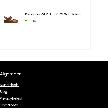
Pikolinos W8K-0555C1 Sandalen
€82.46
Algemeen
Superdeals
Blog
Privacybeleid
Disclaimer