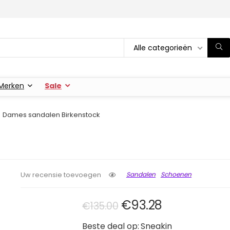
Alle categorieën
Merken
Sale
Dames sandalen Birkenstock
Sandalen
Schoenen
Uw recensie toevoegen
Oorspronkelijke pri
Huidige prijs
€
93.28
€
135.00
Beste deal op:
Sneakin