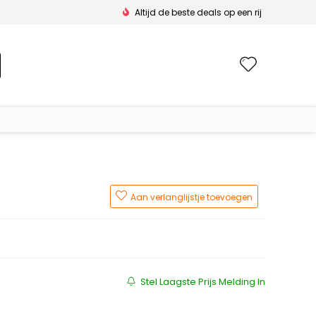
Altijd de beste deals op een rij
Wishlis
Aan verlanglijstje toevoegen
js was: €135.00.
 is: €93.28.
Stel Laagste Prijs Melding In