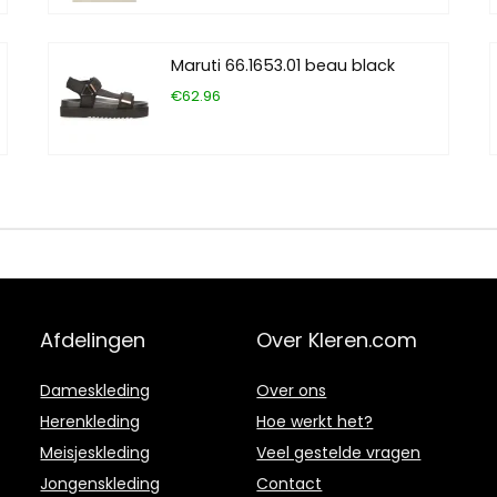
Maruti 66.1653.01 beau black
€62.96
Afdelingen
Over Kleren.com
Dameskleding
Over ons
Herenkleding
Hoe werkt het?
Meisjeskleding
Veel gestelde vragen
Jongenskleding
Contact