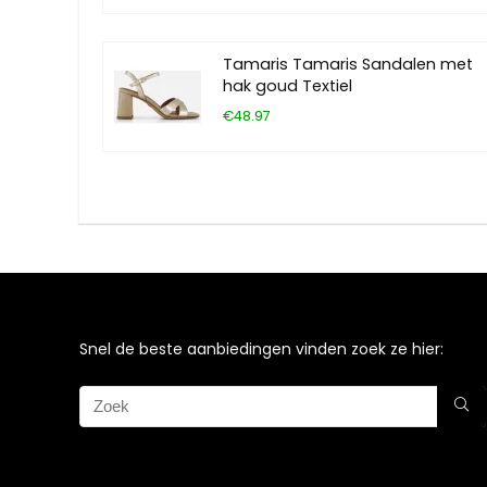
Tamaris Tamaris Sandalen met
hak goud Textiel
€48.97
Snel de beste aanbiedingen vinden zoek ze hier: