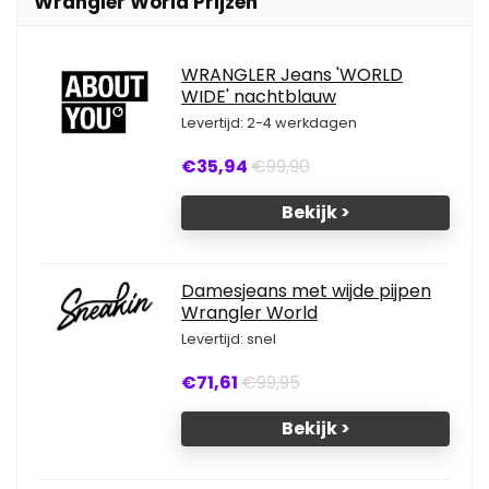
Wrangler World Prijzen
WRANGLER Jeans 'WORLD
WIDE' nachtblauw
Levertijd: 2-4 werkdagen
€35,94
€99,90
Bekijk >
Damesjeans met wijde pijpen
Wrangler World
Levertijd: snel
€71,61
€99,95
Bekijk >