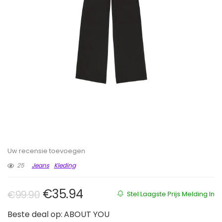
Uw recensie toevoegen
25
Jeans
Kleding
Oorspronkelijke prijs was: €99.9
Huidige prijs is: €35.94.
€
35.94
€
99.90
Stel Laagste Prijs Melding In
Beste deal op:
ABOUT YOU