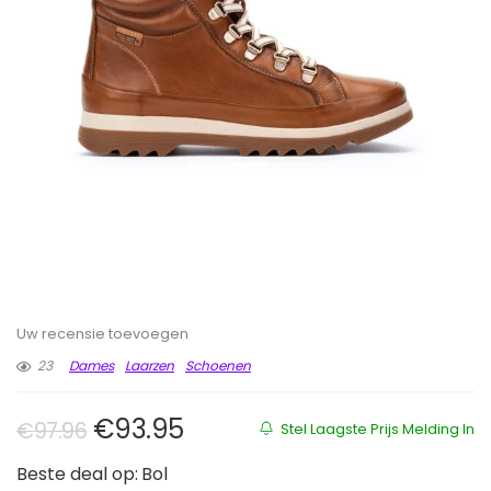
Uw recensie toevoegen
23
Dames
Laarzen
Schoenen
Oorspronkelijke prijs was: €97.96
Huidige prijs is: €93.95.
€
93.95
€
97.96
Stel Laagste Prijs Melding In
Beste deal op:
Bol