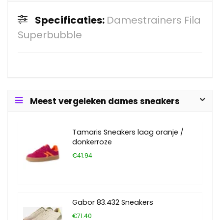
Specificaties:
Damestrainers Fila
Superbubble
Meest vergeleken dames sneakers
Tamaris Sneakers laag oranje /
donkerroze
€41.94
Gabor 83.432 Sneakers
€71.40