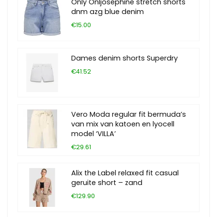
Only Onljosephine stretch shorts
dnm azg blue denim
€15.00
Dames denim shorts Superdry
€41.52
Vero Moda regular fit bermuda’s
van mix van katoen en lyocell
model ‘VILLA’
€29.61
Alix the Label relaxed fit casual
geruite short – zand
€129.90