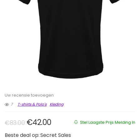
Uw recensie toevoegen
7
T-shirts & Polo's
Kleding
Oorspronkelijke prijs was: €83.00
Huidige prijs is: €42.00.
€
42.00
€
83.00
Stel Laagste Prijs Melding In
Beste deal op:
Secret Sales