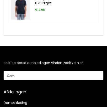
078 Night
€12.95
Snel de beste aanbiedingen vinden zoek ze hier:
Afdelingen
Dameskleding