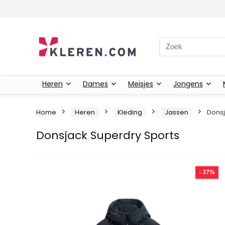
Zoeken naar:
Heren
Dames
Meisjes
Jongens
Home
Heren
Kleding
Jassen
Donsj
Donsjack Superdry Sports
- 37%