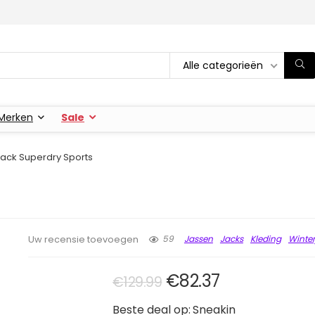
Alle categorieën
Merken
Sale
ack Superdry Sports
59
Jassen
Jacks
Kleding
Winter
Uw recensie toevoegen
Oorspronkelijke pri
Huidige prijs
€
82.37
€
129.99
Beste deal op:
Sneakin