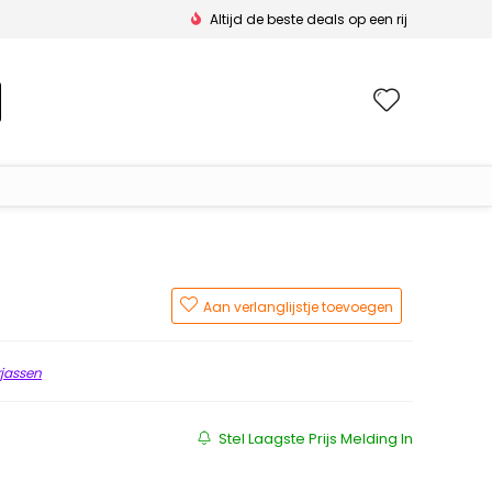
Altijd de beste deals op een rij
Wishlis
Aan verlanglijstje toevoegen
jassen
js was: €129.99.
 is: €82.37.
Stel Laagste Prijs Melding In