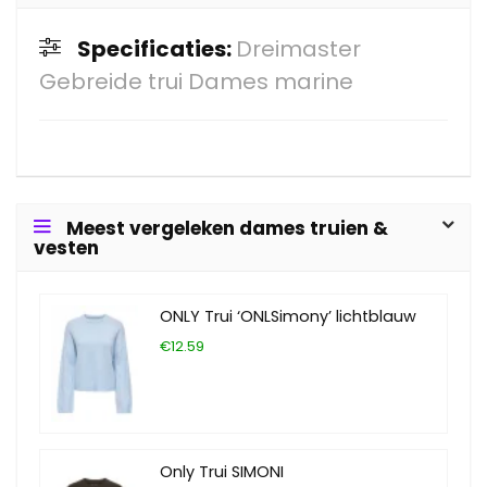
Specificaties:
Dreimaster
Gebreide trui Dames marine
Meest vergeleken dames truien &
vesten
ONLY Trui ‘ONLSimony’ lichtblauw
€12.59
Only Trui SIMONI