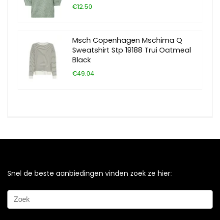
€12.50
Msch Copenhagen Mschima Q
Sweatshirt Stp 19188 Trui Oatmeal
Black
€49.04
Snel de beste aanbiedingen vinden zoek ze hier: