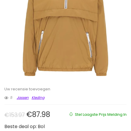
Uw recensie toevoegen
5
Jassen
Kleding
Oorspronkelijke prijs was: €153.9
Huidige prijs is: €87.98.
€
87.98
€
153.97
Stel Laagste Prijs Melding In
Beste deal op:
Bol