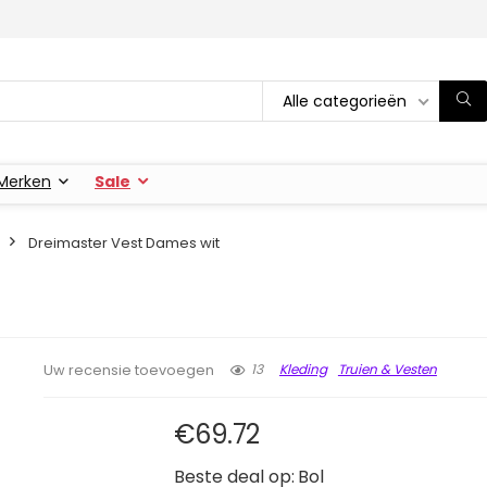
Alle categorieën
Merken
Sale
Dreimaster Vest Dames wit
13
Kleding
Truien & Vesten
Uw recensie toevoegen
€
69.72
Beste deal op:
Bol