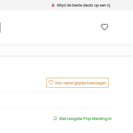
Altijd de beste deals op een rij
Wishlis
Aan verlanglijstje toevoegen
Stel Laagste Prijs Melding In