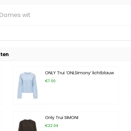
 Dames wit
sten
ONLY Trui ‘ONLSimony’ lichtblauw
€7.00
Only Trui SIMONI
€22.04