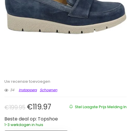
Uw recensie toevoegen
34
Instappers
Schoenen
Oorspronkelijke prijs was: €199.
Huidige prijs is: €119.97.
€
119.97
€
199.95
Stel Laagste Prijs Melding In
Beste deal op:
Topshoe
1-3 werkdagen in huis