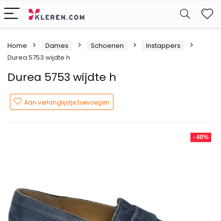
W
Home
Dames
Schoenen
Instappers
Durea 5753 wijdte h
Durea 5753 wijdte h
Aan verlanglijstje toevoegen
- 40%