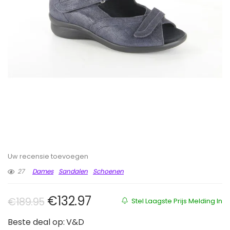
Uw recensie toevoegen
27
Dames
Sandalen
Schoenen
Oorspronkelijke prijs was: €189.
Huidige prijs is: €132.97.
€
132.97
€
189.95
Stel Laagste Prijs Melding In
Beste deal op:
V&D