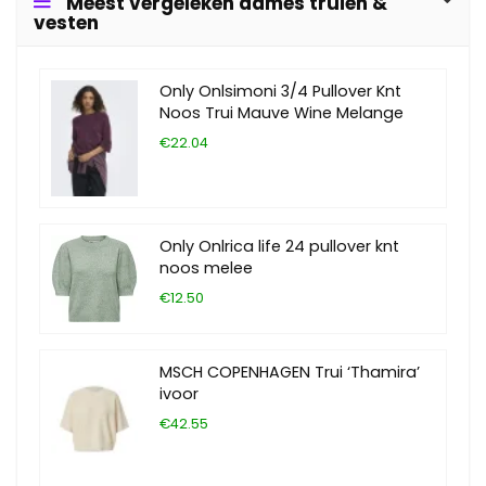
Meest vergeleken dames truien &
vesten
Only Onlsimoni 3/4 Pullover Knt
Noos Trui Mauve Wine Melange
€22.04
Only Onlrica life 24 pullover knt
noos melee
€12.50
MSCH COPENHAGEN Trui ‘Thamira’
ivoor
€42.55