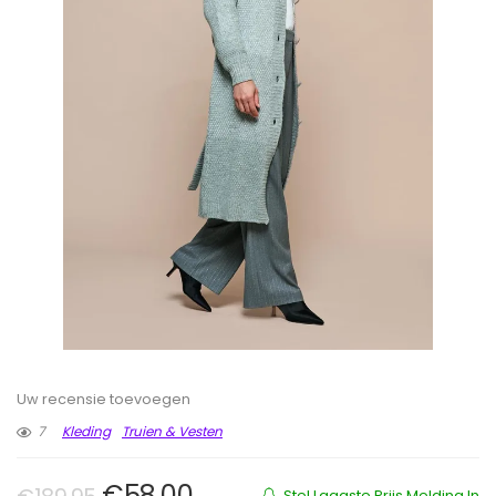
Uw recensie toevoegen
7
Kleding
Truien & Vesten
Oorspronkelijke prijs was: €189.
Huidige prijs is: €58.00.
€
58.00
Stel Laagste Prijs Melding In