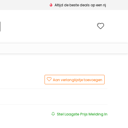
Altijd de beste deals op een rij
Wishlis
Aan verlanglijstje toevoegen
Stel Laagste Prijs Melding In