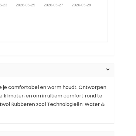
5-23
2026-05-25
2026-05-27
2026-05-29
k die je comfortabel en warm houdt. Ontworpen
de klimaten en om in ultiem comfort rond te
twol Rubberen zool Technologieën: Water &