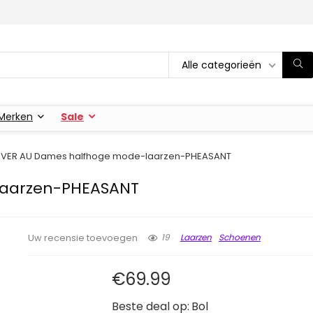
Alle categorieën
Merken
Sale
EVER AU Dames halfhoge mode-laarzen-PHEASANT
laarzen-PHEASANT
19
Laarzen
Schoenen
Uw recensie toevoegen
€
69.99
Beste deal op:
Bol