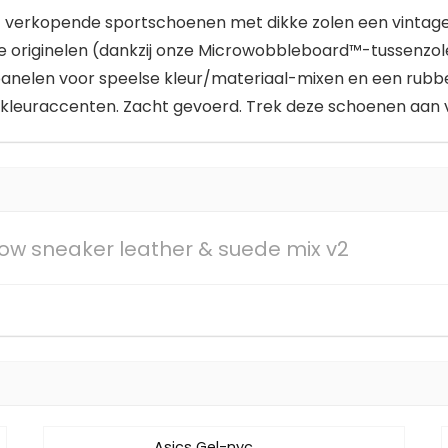
verkopende sportschoenen met dikke zolen een vintage r
 de originelen (dankzij onze Microwobbleboard™-tussenzo
nelen voor speelse kleur/materiaal-mixen en een rubbere
kleuraccenten. Zacht gevoerd. Trek deze schoenen aan vo
low sneaker leather & suede mix v2
Asics Gel-nyc