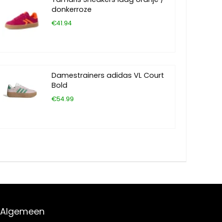
donkerroze
€41.94
Damestrainers adidas VL Court
Bold
€54.99
Algemeen