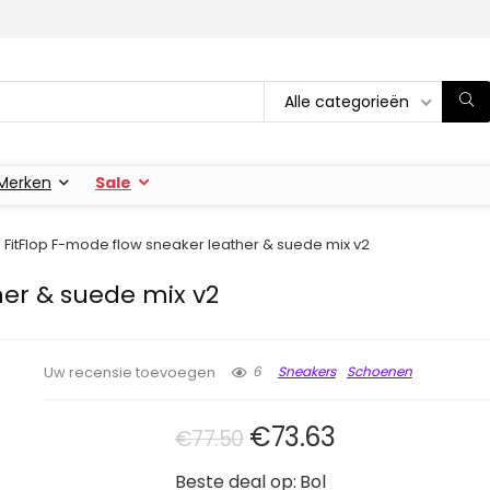
Alle categorieën
Merken
Sale
FitFlop F-mode flow sneaker leather & suede mix v2
her & suede mix v2
6
Sneakers
Schoenen
Uw recensie toevoegen
Oorspronkelijke prij
Huidige prijs 
€
73.63
€
77.50
Beste deal op:
Bol