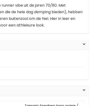
unner vibe uit de jaren 70/80. Met
len die de hele dag demping bieden), hebben
n buitenzool om de hiel. Hier in leer en
or een athleisure look.
Tamaris Sneakers laag oranje /