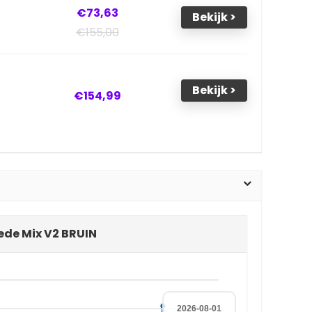
€73,63
Bekijk >
€155,00
Bekijk >
€154,99
uede Mix V2 BRUIN
2026-08-01