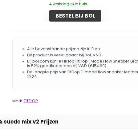
4 werkdagen in huis
BESTEL BIJ BOL
Alle bovenstaande prijzen zijn in Euro.
Dit product is verkrijgbaar bij Bol, V&D.
Bij bol.com kun je FitFlop FitFlop FMode Flow Sneaker Le
is 52% goedkoper dan bij V&D (€154,99).
De laagste prijs van FitFlop F-mode flow sneaker leat
19:24.
Merk:
FITFLOP
& suede mix v2 Prijzen