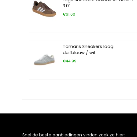
3.0″
€61.60
Tamaris Sneakers laag
duifblauw / wit
€44.99
Snel de beste aanbiedingen vinden zoek ze hier: