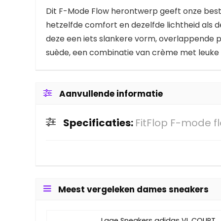
Dit F-Mode Flow herontwerp geeft onze best 
hetzelfde comfort en dezelfde lichtheid als
deze een iets slankere vorm, overlappende pa
suède, een combinatie van crème met leuke 
Aanvullende informatie
Specificaties:
FitFlop F-mode f
Meest vergeleken dames sneakers
Lage Sneakers adidas VL COURT