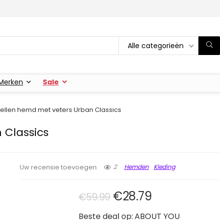
Alle categorieën
Merken
Sale
nellen hemd met veters Urban Classics
 Classics
2
Hemden
Kleding
Uw recensie toevoegen
Oorspronkelijke pri
Huidige prijs
€
28.79
€
59.99
Beste deal op:
ABOUT YOU