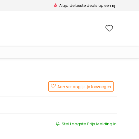
Altijd de beste deals op een rij
Wishlis
Aan verlanglijstje toevoegen
js was: €59.99.
 is: €28.79.
Stel Laagste Prijs Melding In