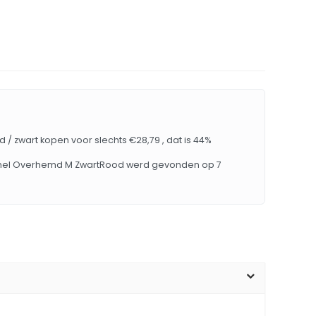
 / zwart kopen voor slechts €28,79 , dat is 44%
annel Overhemd M ZwartRood werd gevonden op 7