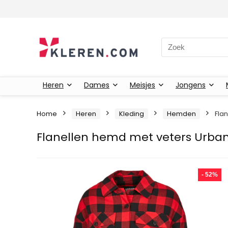
Zoeken naar:
Heren
Dames
Meisjes
Jongens
Home
Heren
Kleding
Hemden
Fla
Flanellen hemd met veters Urban
- 52%