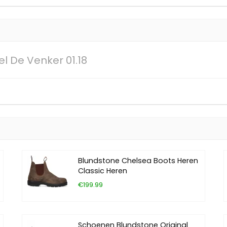
l De Venker 01.18
Blundstone Chelsea Boots Heren
Classic Heren
€199.99
Schoenen Blundstone Original