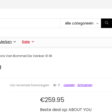
Alle categorieën
Merken
Sale
loris Van Bommel De Venker 01.18
8
8
Laarzen
Schoenen
Uw recensie toevoegen
€
259.95
Beste deal op:
ABOUT YOU