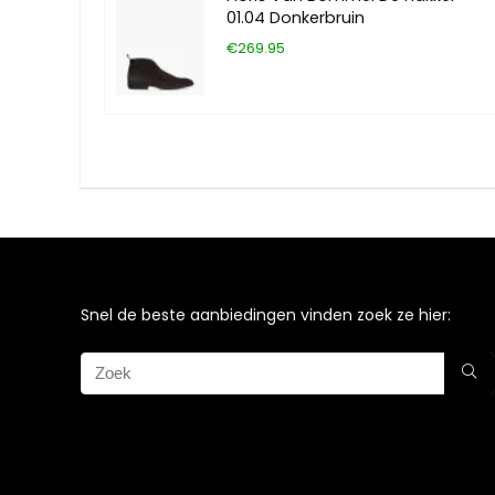
01.04 Donkerbruin
€269.95
Snel de beste aanbiedingen vinden zoek ze hier: