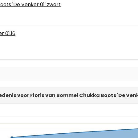
oots 'De Venker 01' zwart
r 01.16
edenis voor Floris van Bommel Chukka Boots 'De Venk