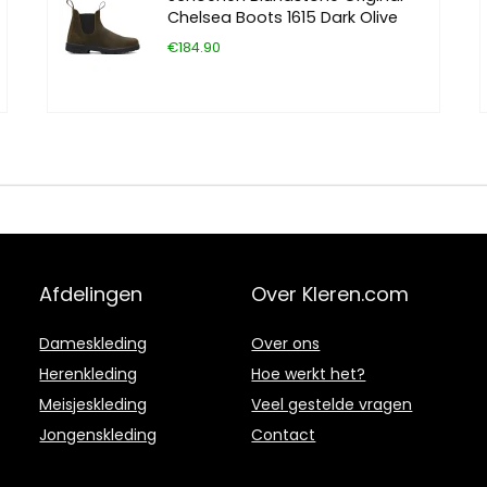
Chelsea Boots 1615 Dark Olive
€184.90
Afdelingen
Over Kleren.com
Dameskleding
Over ons
Herenkleding
Hoe werkt het?
Meisjeskleding
Veel gestelde vragen
Jongenskleding
Contact