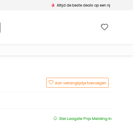
Altijd de beste deals op een rij
Wishlis
Aan verlanglijstje toevoegen
Stel Laagste Prijs Melding In