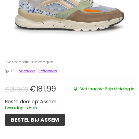
Uw recensie toevoegen
12
Sneakers
Schoenen
Oorspronkelijke prijs was: €259
Huidige prijs is: €181.99.
€
181.99
€
259.99
Stel Laagste Prijs Melding In
Beste deal op:
Assem
1 werkdag in huis
BESTEL BIJ ASSEM