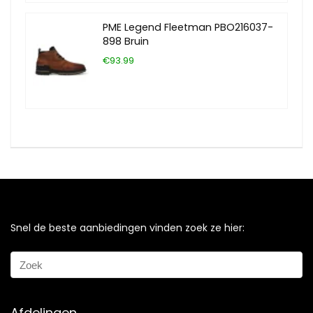
PME Legend Fleetman PBO216037-
898 Bruin
€93.99
Snel de beste aanbiedingen vinden zoek ze hier:
Afdelingen