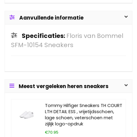
Aanvullende informatie
Specificaties:
Floris van Bommel
SFM-10154 Sneakers
Meest vergeleken heren sneakers
Tommy Hilfiger Sneakers TH COURT
LTH DETAIL ESS , vrijetijdsschoen,
lage schoen, veterschoen met
zijlijk logo-opdruk
€70.95