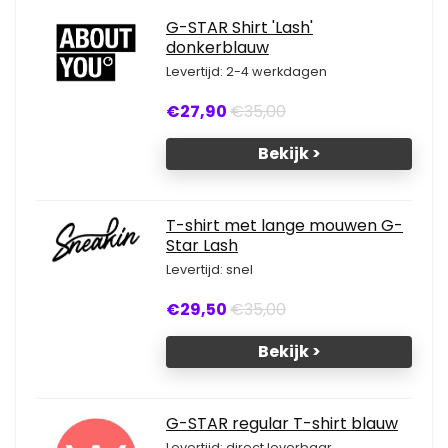
G-STAR Shirt 'Lash'
donkerblauw
Levertijd: 2-4 werkdagen
€27,90
€35,00
Bekijk >
T-shirt met lange mouwen G-
Star Lash
Levertijd: snel
€29,50
€35,00
Bekijk >
G-STAR regular T-shirt blauw
Levertijd: direct leverbaar