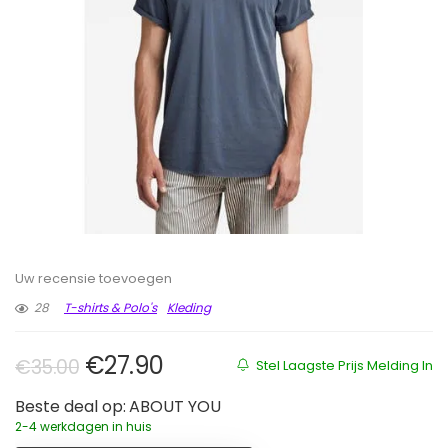
Uw recensie toevoegen
28
T-shirts & Polo's
Kleding
Oorspronkelijke prijs was: €35.00
Huidige prijs is: €27.90.
€
27.90
€
35.00
Stel Laagste Prijs Melding In
Beste deal op:
ABOUT YOU
2-4 werkdagen in huis