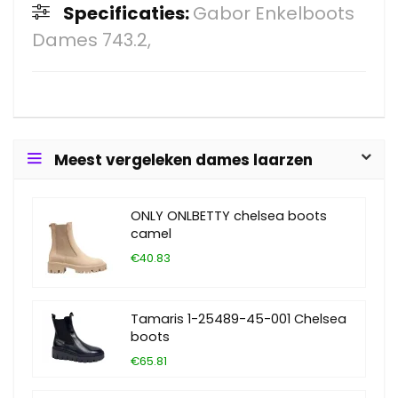
Specificaties:
Gabor Enkelboots
Dames 743.2,
Meest vergeleken dames laarzen
ONLY ONLBETTY chelsea boots
camel
€40.83
Tamaris 1-25489-45-001 Chelsea
boots
€65.81