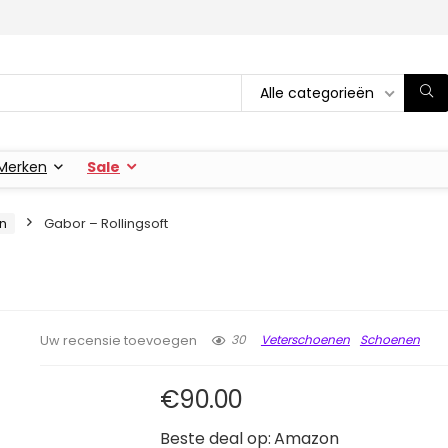
Alle categorieën
Merken
Sale
n
Gabor – Rollingsoft
30
Veterschoenen
Schoenen
Uw recensie toevoegen
€
90.00
Beste deal op:
Amazon