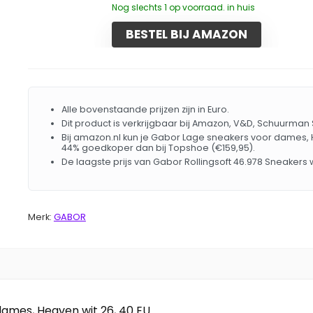
Nog slechts 1 op voorraad. in huis
BESTEL BIJ AMAZON
Alle bovenstaande prijzen zijn in Euro.
Dit product is verkrijgbaar bij Amazon, V&D, Schuurma
Bij amazon.nl kun je Gabor Lage sneakers voor dames, He
44% goedkoper dan bij Topshoe (€159,95).
De laagste prijs van Gabor Rollingsoft 46.978 Sneakers
Merk:
GABOR
ames, Heaven wit 26, 40 EU