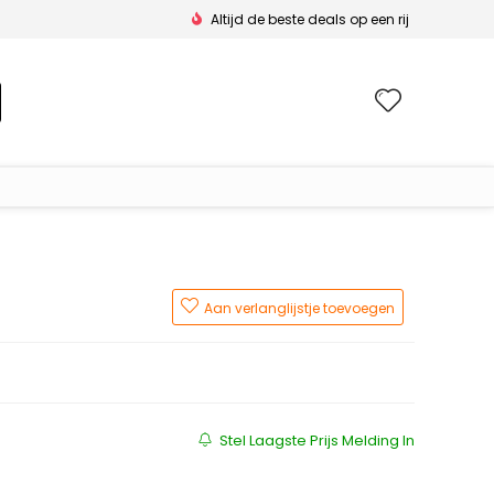
Altijd de beste deals op een rij
Wishlis
Aan verlanglijstje toevoegen
Stel Laagste Prijs Melding In