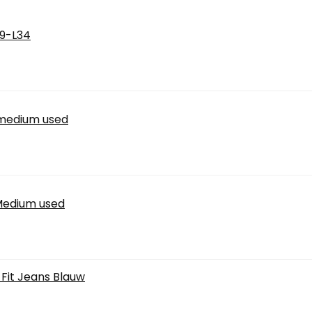
29-L34
 medium used
Medium used
Fit Jeans Blauw