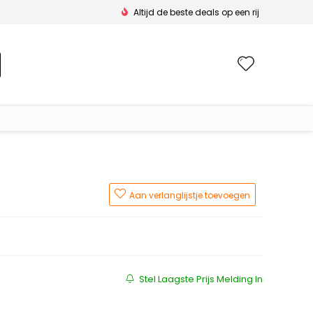
Altijd de beste deals op een rij
Wishlis
Aan verlanglijstje toevoegen
Stel Laagste Prijs Melding In