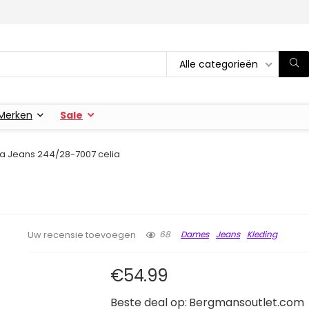
Alle categorieën
Merken
Sale
a Jeans 244/28-7007 celia
68
Dames
Jeans
Kleding
Uw recensie toevoegen
€
54.99
Beste deal op:
Bergmansoutlet.com