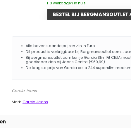
1-3 werkdagen in huis
BESTEL BIJ BERGMANSOUTLET
Alle bovenstaande prijzen zijn in Euro.
Dit product is verkrijgbaar bij Bergmansoutlet.com, Jean
Bij bergmansoutlet.com kun je Garcia Slim Fit CELIA maat
goedkoper dan bij Jeans Centre (€69,99).
De laagste prijs van Garcia celia 244 superslim mediu
Garcia Jeans
Merk:
Garcia Jeans
zen