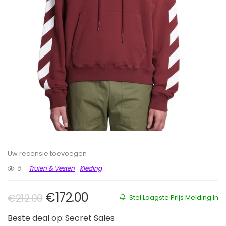
Uw recensie toevoegen
5
Truien & Vesten
Kleding
Oorspronkelijke prijs was: €212.0
Huidige prijs is: €172.00.
€
172.00
€
212.00
Stel Laagste Prijs Melding In
Beste deal op:
Secret Sales