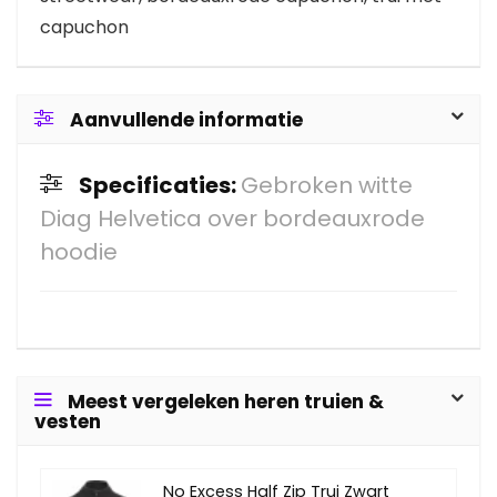
capuchon
Aanvullende informatie
Specificaties:
Gebroken witte
Diag Helvetica over bordeauxrode
hoodie
Meest vergeleken heren truien &
vesten
No Excess Half Zip Trui Zwart