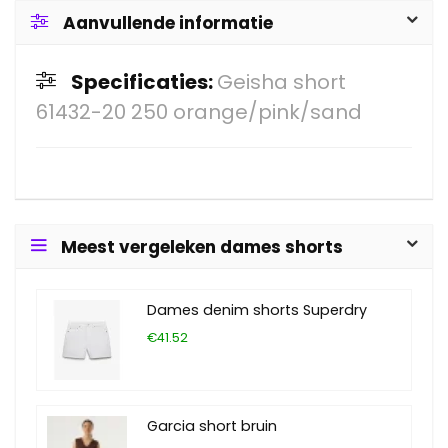
Aanvullende informatie
Specificaties:
Geisha short
61432-20 250 orange/pink/sand
Meest vergeleken dames shorts
Dames denim shorts Superdry
€41.52
Garcia short bruin