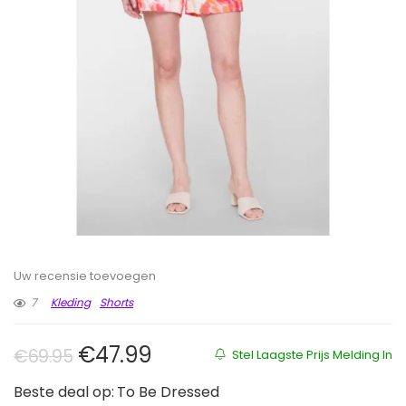
Uw recensie toevoegen
7
Kleding
Shorts
Oorspronkelijke prijs was: €69.9
Huidige prijs is: €47.99.
€
47.99
€
69.95
Stel Laagste Prijs Melding In
Beste deal op:
To Be Dressed