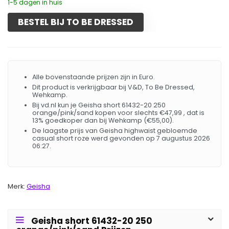
1-5 dagen in huis
BESTEL BIJ TO BE DRESSED
Alle bovenstaande prijzen zijn in Euro.
Dit product is verkrijgbaar bij V&D, To Be Dressed,
Wehkamp.
Bij vd.nl kun je Geisha short 61432-20 250
orange/pink/sand kopen voor slechts €47,99 , dat is
13% goedkoper dan bij Wehkamp (€55,00).
De laagste prijs van Geisha highwaist gebloemde
casual short roze werd gevonden op 7 augustus 2026
06:27.
Merk:
Geisha
Geisha short 61432-20 250