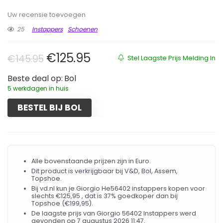
Uw recensie toevoegen
25
Instappers
Schoenen
Oorspronkelijke prijs was: €145.
Huidige prijs is: €125.95.
€
125.95
€
145.95
Stel Laagste Prijs Melding In
Beste deal op:
Bol
5 werkdagen in huis
BESTEL BIJ BOL
Alle bovenstaande prijzen zijn in Euro.
Dit product is verkrijgbaar bij V&D, Bol, Assem,
Topshoe.
Bij vd.nl kun je Giorgio He56402 instappers kopen voor
slechts €125,95 , dat is 37% goedkoper dan bij
Topshoe (€199,95).
De laagste prijs van Giorgio 56402 Instappers werd
gevonden op 7 augustus 2026 11:47.