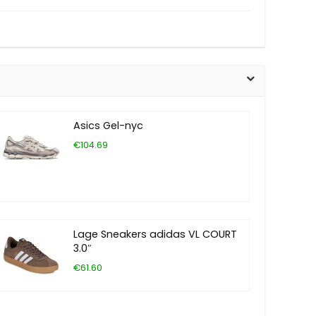
Asics Gel-nyc
€104.69
Lage Sneakers adidas VL COURT
3.0″
€61.60