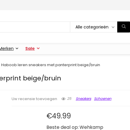
Alle categorieën
Merken
Sale
Haboob leren sneakers met panterprint beige/bruin
rprint beige/bruin
25
Sneakers
Schoenen
Uw recensie toevoegen
€
49.99
Beste deal op:
Wehkamp