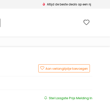
Altijd de beste deals op een rij
Wishlis
Aan verlanglijstje toevoegen
Stel Laagste Prijs Melding In