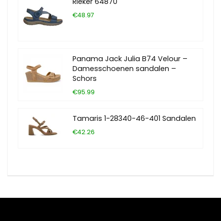
Rieker 64870
€48.97
Panama Jack Julia B74 Velour –
Damesschoenen sandalen –
Schors
€95.99
Tamaris 1-28340-46-401 Sandalen
€42.26