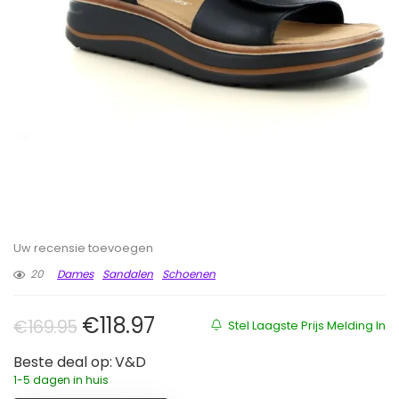
Uw recensie toevoegen
20
Dames
Sandalen
Schoenen
Oorspronkelijke prijs was: €169.
Huidige prijs is: €118.97.
€
118.97
€
169.95
Stel Laagste Prijs Melding In
Beste deal op:
V&D
1-5 dagen in huis