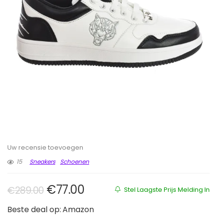
Uw recensie toevoegen
15
Sneakers
Schoenen
Oorspronkelijke prijs was: €289
Huidige prijs is: €77.00.
€
77.00
€
289.00
Stel Laagste Prijs Melding In
Beste deal op:
Amazon