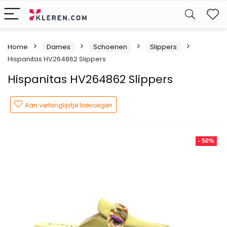
W
Home
Dames
Schoenen
Slippers
Hispanitas HV264862 Slippers
Hispanitas HV264862 Slippers
Aan verlanglijstje toevoegen
- 50%