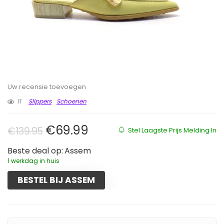
Uw recensie toevoegen
11
Slippers
Schoenen
Oorspronkelijke prijs was: €139.
Huidige prijs is: €69.99.
€
69.99
€
139.95
Stel Laagste Prijs Melding In
Beste deal op:
Assem
1 werkdag in huis
BESTEL BIJ ASSEM