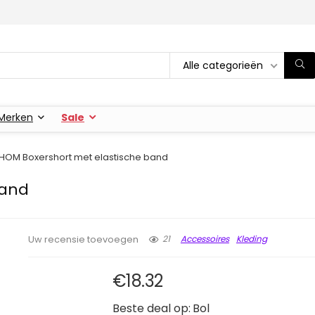
Alle categorieën
Merken
Sale
HOM Boxershort met elastische band
band
21
Accessoires
Kleding
Uw recensie toevoegen
€
18.32
Beste deal op:
Bol