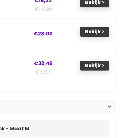
€18,32
Bekijk >
€40,90
Bekijk >
€28,00
€32,46
Bekijk >
€39,99
ack - Maat M