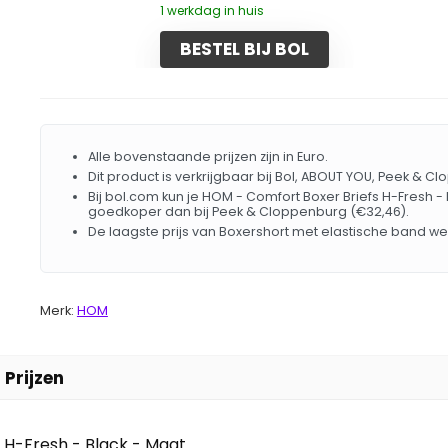
1 werkdag in huis
BESTEL BIJ BOL
Alle bovenstaande prijzen zijn in Euro.
Dit product is verkrijgbaar bij Bol, ABOUT YOU, Peek & C
Bij bol.com kun je HOM - Comfort Boxer Briefs H-Fresh - 
goedkoper dan bij Peek & Cloppenburg (€32,46).
De laagste prijs van Boxershort met elastische band w
Merk:
HOM
Prijzen
H-Fresh - Black - Maat...