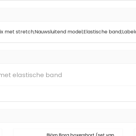
x met stretch;Nauwsluitend model;Elastische band;Labeld
met elastische band
Björn Borg boxershort (set van