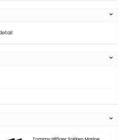
etail
Tommy Hilfiger Sokken Marine,