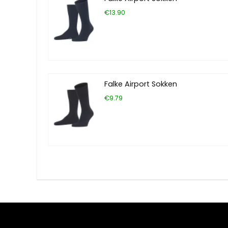
€13.90
Falke Airport Sokken
€9.79