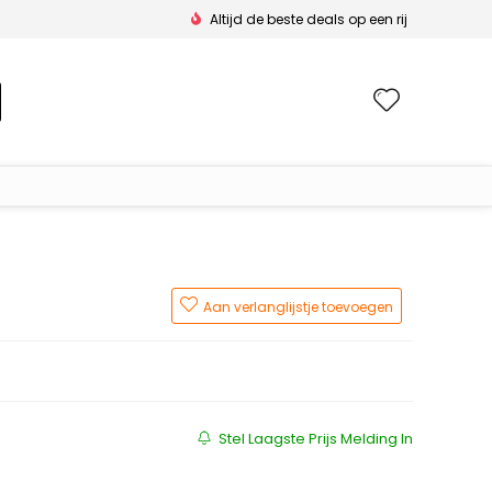
Altijd de beste deals op een rij
Wishlis
Aan verlanglijstje toevoegen
Stel Laagste Prijs Melding In