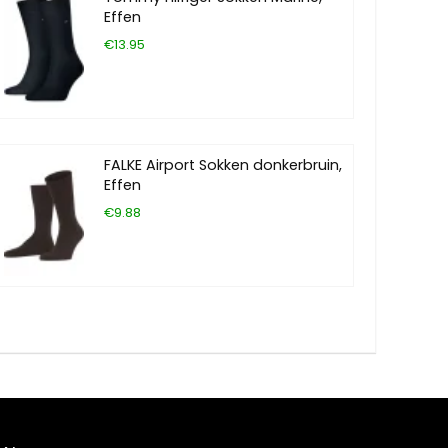
Effen
€13.95
FALKE Airport Sokken donkerbruin,
Effen
€9.88