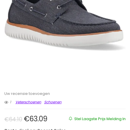
Uw recensie toevoegen
1
Veterschoenen
Schoenen
Oorspronkelijke prijs was: €64.10.
Huidige prijs is: €63.09.
€
63.09
€
64.10
Stel Laagste Prijs Melding In