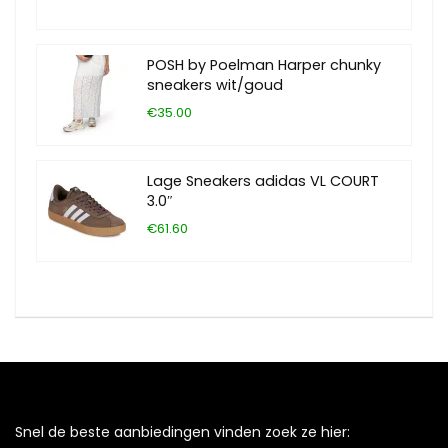
POSH by Poelman Harper chunky
sneakers wit/goud
€35.00
Lage Sneakers adidas VL COURT
3.0″
€61.60
Snel de beste aanbiedingen vinden zoek ze hier: