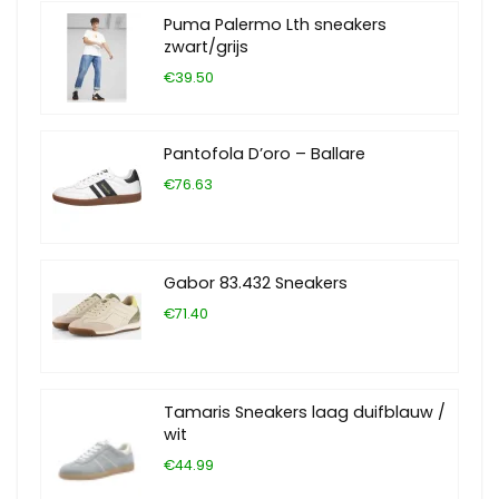
Puma Palermo Lth sneakers
zwart/grijs
€39.50
Pantofola D’oro – Ballare
€76.63
Gabor 83.432 Sneakers
€71.40
Tamaris Sneakers laag duifblauw /
wit
€44.99