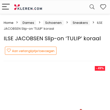
W
Home
Dames
Schoenen
Sneakers
ILSE
JACOBSEN Slip-on ‘TULIP’ koraal
ILSE JACOBSEN Slip-on ‘TULIP’ koraal
Aan verlanglijstje toevoegen
- 49%